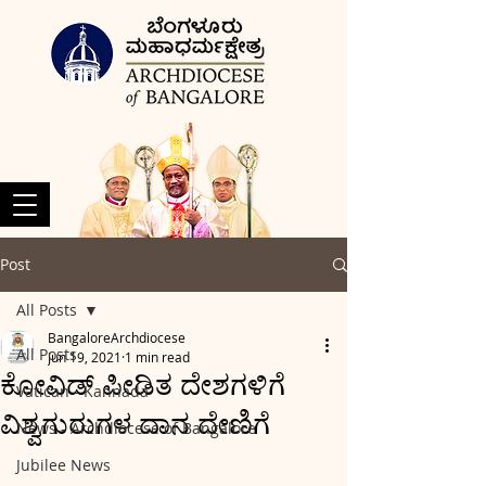
Post
All Posts
BangaloreArchdiocese
All Posts
Jun 19, 2021
1 min read
ಕೋವಿಡ್ ಪೀಡಿತ ದೇಶಗಳಿಗೆ
Vatican - Kannada
ವಿಶ್ವಗುರುಗಳ ದಾನ ದೇಣಿಗೆ
News - Archdiocese of Bangalore
Jubilee News