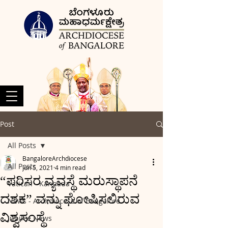
Post
All Posts
BangaloreArchdiocese
All Posts
Jun 5, 2021
4 min read
“ಪರಿಸರ ವ್ಯವಸ್ಥೆ ಮರುಸ್ಥಾಪನೆ
Vatican - Kannada
ದಶಕ” ವನ್ನು ಘೋಷಿಸಲಿರುವ
News - Archdiocese of Bangalore
ವಿಶ್ವಸಂಸ್ಥೆ
Jubilee News