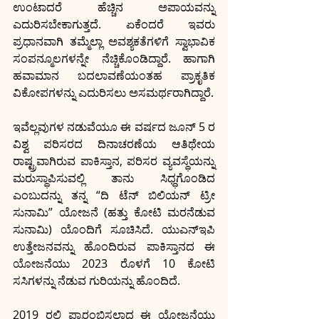
ಉಂಟಾದರೆ ಹೆಚ್ಚಿನ ಅಪಾಯವನ್ನು 
ಎದುರಿಸಬೇಕಾಗುತ್ತದೆ. ಏಕೆಂದರೆ ಇವರು 
ಪ್ರಧಾನವಾಗಿ ತಮ್ಮೆಲ್ಲಾ ಅವಶ್ಯಕತೆಗಳಿಗೆ ಸ್ವಾಭಾವಿಕ 
ಸಂಪನ್ಮೂಲಗಳನ್ನೇ ನೆಚ್ಚಿಕೊಂಡಿದ್ದಾರೆ. ಹಾಗಾಗಿ 
ಹವಾಮಾನ ಬದಲಾವಣೆಯಂತಹ ಪ್ರಾಕೃತಿಕ 
ವಿಕೋಪಗಳನ್ನು ಎದುರಿಸಲು ಅಸಮರ್ಥರಾಗಿದ್ದಾರೆ. 
ಇವೆಲ್ಲವುಗಳ ನಡುವೆಯೂ ಈ ವರ್ಷದ ಜೂನ್ 5 ರ 
ವಿಶ್ವ ಪರಿಸರದ ದಿನಾಚರಣೆಯ ಆತಿಥೇಯ 
ರಾಷ್ಟ್ರವಾಗಿರುವ ಪಾಕಿಸ್ತಾನ, ಪರಿಸರ ವ್ಯವಸ್ಥೆಯನ್ನು 
ಮರುಸ್ಥಾಪಿಸುವಲ್ಲಿ ತಾನು ಸಿಧ್ಧಗೊಂಡಿದ 
ಎಂಬುದನ್ನು ತನ್ನ “ದಿ ಟೆನ್ ಬಿಲಿಯನ್ ಟ್ರೀ 
ಸುನಾಮಿ” ಯೋಜನೆ (ಹತ್ತು ಕೋಟಿ ಮರನೆಡುವ 
ಸುನಾಮಿ) ಯೊಂದಿಗೆ ಸೂಚಿಸಿದೆ. ಯುಎನ್‍ಇಪಿ 
ಉತ್ತೇಜನವನ್ನು ಹೊಂದಿರುವ ಪಾಕಿಸ್ತಾನದ ಈ 
ಯೋಜನೆಯು 2023 ರೊಳಗೆ 10 ಕೋಟಿ 
ಸಸಿಗಳನ್ನು ನೆಡುವ ಗುರಿಯನ್ನು ಹೊಂದಿದೆ. 
2019 ರಲ್ಲಿ ಪ್ರಾರಂಭಿಸಲಾದ ಈ ಯೋಜನೆಯು 