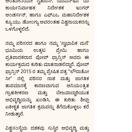
ಅಂತೋನಿಯೋ ಗ್ವತಾರೆಸ್, ಯುಎನ್‍ಇಪಿ ಯ 
ಕಾರ್ಯನಿರ್ವಾಹಕ ನಿರ್ದೇಶಕ ಇಂಗರ್ 
ಆಂಡರ್ಸನ್, ಹಾಗೂ ಎಫ್‍ಎಒ ಮಹಾನಿರ್ದೇಶಕ 
ಕ್ಯೂ.ಯು. ಡೋಂಗ್ಯು ಅವರಂತಹ ವಿಶ್ವನಾಯಕರನ್ನು 
ಒಳಗೊಳ್ಳಲಿದೆ.
ನಮ್ಮ ಪರಿಸರದ ಹಾಗೂ ನಮ್ಮ ‘ಸ್ವಾಭಾವಿಕ ಮನೆ’ 
ಭೂಮಿಯ ಉತ್ಕಟ ಪ್ರೇಮಿ ಹಾಗೂ 
ಪ್ರತಿಪಾದಕರಾದ ಪೋಪ್ ಫ್ರಾನ್ಸಿಸ್ ಅವರು ಈ 
ಕಾರ್ಯಕ್ರಮದ ಕುರಿತು ಮಾತನಾಡಲಿದ್ದಾರೆ. ಪೋಪ್ 
ಫ್ರಾನ್ಸಿಸ್ 2015 ರ ತಮ್ಮ ಪ್ರೇಷಿತ ಪತ್ರ “ಲೌದಾತೋ 
ಸೀ” ನಲ್ಲಿ ಪರಿಸರ ನಾಶ ಮತ್ತು ಜಾಗತಿಕ 
ತಾಪಮಾನಕ್ಕೆ ಕಾರಣವಾಗುವ ಅನಿಯಂತ್ರಿತ 
ಗ್ರಾಹಕೀಕರಣ ಮತ್ತು ಬೇಜವಾಬ್ದಾರಿಯುತ 
ಅಭಿವೃದ್ಧಿಯನ್ನು ಖಂಡಿಸಿ, ಈ ಕುರಿತು ಶೀಘ್ರ 
ಏಕೀಕೃತ ಜಾಗತಿಕ ಕ್ರಮವನ್ನು ತೆಗೆದುಕೊಳ್ಳಲು ಕರೆ 
ನೀಡುತ್ತಾರೆ. 
ವಿಶ್ವಸಂಸ್ಥೆಯ ದಶಕವು ಸುಸ್ಥಿರ ಅಭಿವೃದ್ಧಿ ಮತ್ತು 