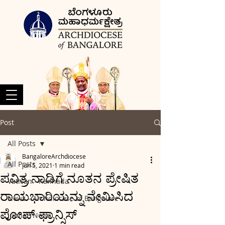
Post
All Posts
BangaloreArchdiocese
All Posts
Jun 5, 2021
1 min read
ಪವಿತ್ರ ನಾಡಿಗೆ ನೂತನ ಪ್ರೇಷಿತ
Vatican - Kannada
ರಾಯಭಾರಿಯನ್ನು ನೇಮಿಸಿದ
News - Archdiocese of Bangalore
ಪೋಪ್ ಫ್ರಾನ್ಸಿಸ್
Jubilee News