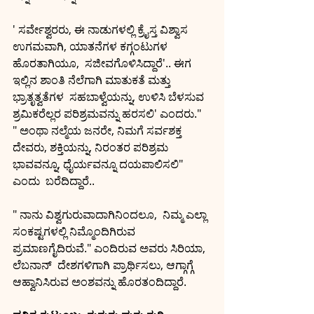
' ಸರ್ವೇಶ್ವರರು, ಈ ನಾಡುಗಳಲ್ಲಿ ಕ್ರೈಸ್ತ ವಿಶ್ವಾಸ 
ಉಗಮವಾಗಿ, ಯಾತನೆಗಳ ಕಗ್ಗಂಟುಗಳ 
ಹೊರತಾಗಿಯೂ,  ಸಜೀವಗೊಳಿಸಿದ್ದಾರೆ'.. ಈಗ 
ಇಲ್ಲಿನ ಶಾಂತಿ ನೆಲೆಗಾಗಿ ಮಾತುಕತೆ ಮತ್ತು 
ಭ್ರಾತೃತ್ವತೆಗಳ  ಸಹಬಾಳ್ವೆಯನ್ನು, ಉಳಿಸಿ ಬೆಳಸುವ 
ಶ್ರಮಿಕರೆಲ್ಲರ ಪರಿಶ್ರಮವನ್ನು ಹರಸಲಿ' ಎಂದರು."
" ಅಂಥಾ ನಲ್ಮೆಯ ಜನರೇ, ನಿಮಗೆ ಸರ್ವಶಕ್ತ 
ದೇವರು, ಶಕ್ತಿಯನ್ನು, ನಿರಂತರ ಪರಿಶ್ರಮ 
ಭಾವವನ್ನೂ, ಧೈರ್ಯವನ್ನೂ ದಯಪಾಲಿಸಲಿ"
ಎಂದು  ಬರೆದಿದ್ದಾರೆ..
" ನಾನು ವಿಶ್ವಗುರುವಾದಾಗಿನಿಂದಲೂ,  ನಿಮ್ಮ ಎಲ್ಲಾ 
ಸಂಕಷ್ಟಗಳಲ್ಲಿ ನಿಮ್ಮೊಂದಿಗಿರುವ 
ಪ್ರಮಾಣಗೈದಿರುವೆ." ಎಂದಿರುವ ಅವರು ಸಿರಿಯಾ, 
ಲೆಬನಾನ್  ದೇಶಗಳಿಗಾಗಿ ಪ್ರಾರ್ಥಿಸಲು, ಆಗ್ಗಾಗ್ಗೆ
ಆಹ್ವಾನಿಸಿರುವ ಅಂಶವನ್ನು ಹೊರತಂದಿದ್ದಾರೆ.