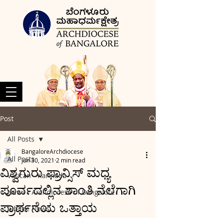
Post
All Posts
BangaloreArchdiocese
All Posts
Jun 30, 2021
2 min read
ವಿಶ್ವಗುರು ಫ್ರಾನ್ಸಿಸ್ ಮಧ್ಯ
Vatican - Kannada
ಪೂರ್ವದಲ್ಲಿನ ಶಾಂತಿ ನೆಲೆಗಾಗಿ
News - Archdiocese of Bangalore
ಪ್ರಾರ್ಥನೆಯ ಒತ್ತಾಯ
Jubilee News