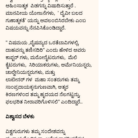
ಅಹಿಂಸಾತ್ಮಕ  ಪಿಡಗನ್ನು ವಿಷಾದಿಸುತ್ತಾರೆ . 
ಮಾನವೀಯ ಯೋಜನೆಗಳು,  ' ದೈವೀ ಬಲದ 
ಗುಣಾತ್ಮಕತೆ' ಯನ್ನು ಅವಲಂಬಿಸಿರಬೇಕು ಎಂಬ 
ವಿಷಯವನ್ನು ನೆನಪಿಸಿಕೊಂಡಿದ್ದಾರೆ.
" ವಿಷಮಯ ,ವೈಷಮ್ಯದ ಒರತೆಬಾವಿಗಳಲ್ಲಿ, 
ದಾಹವನ್ನು ತಣಿಸದಿರಿ" ಎಂದು ಹೇಳಿದ ಅವರು 
ಕಾಪ್ಟರ್ ಗಳು, ಮರೋನೈಟರುಗಳು,  ಮೆಲಿ 
ಕೈಟರುಗಳು,  ಸಿರಿಯಾಕರುಗಳು, ಅರ್ಮೆನಿಯನ್ನರು, 
ಚಾಲ್ಡೇನಿಯನ್ನರುಗಳು, ಮತ್ತು
ಲಾಟೀನರ್ ಗಳ  ಮಹಾ ಸಂತರುಗಳು ತಮ್ಮ 
ಸಾಂಪ್ರದಾಯಕ್ಕನುಗುಣವಾಗಿ, ಆತ್ಮರ 
ಕಿರಣಗಳಿಂದ ತಮ್ಮ ಹೃದಯದ ನೆಲಗಟ್ಟನ್ನು, 
ಫಲಭರಿತ ನೀರಾವರಿಗೊಳಿಸಲಿ" ಎಂದಿದ್ದಾರೆ..
ವಿಶ್ವಾಸದ ಬೆಳಕು
ವಿಶ್ವಗುರುಗಳು ತಮ್ಮ ಸಂದೇಶವನ್ನು 