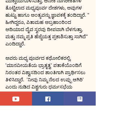
ಮುಕ್ತಾಯಗೊಳಿಸುತ್ತಾ, ಅನೇಕ ನಾಗರೀಕತೆಗಳ 
ತೊಟ್ಟಿಲಾದ ಮಧ್ಯಪೂರ್ವ ದೇಶಗಳು, ಅವುಗಳ 
ಹುಟ್ಟು ಹಾಗೂ ಅಂತ್ಯವನ್ನು ಜ್ಞಾಪಕಕ್ಕೆ ತಂದಿದ್ದಾರೆ. " 
ಹೀಗಿದ್ದರೂ, ಪಿತಾಮಹ ಅಬ್ರಹಾಂರಿಂದ 
ಆದಿಯಾದ ದೈವ ಸ್ವರವು ದೀಪವಾಗಿ ಬೆಳಗುತ್ತಾ, 
ಮತ್ತು ನಮ್ಮ ಪ್ರತಿ ಹೆಜ್ಜೆಯತ್ತ ಪ್ರಕಾಶಿಸುತ್ತಾ ಸಾಗಿದೆ" 
ಎಂದಿದ್ದಾರೆ.
ಅವರು ಮಧ್ಯ ಪೂರ್ವದ ಕಥೋಲಿಕರಲ್ಲಿ,  
'ಮಾನವೀಯತೆಯ ಭ್ರಾತೃತ್ವ' ಪತಾಕೆಯೊಂದಿಗೆ 
ನಿರಂತರ ವಿಶ್ವಾಸದಿಂದ ಶಾಂತಿಗಾಗಿ ಪ್ರಾರ್ಥಿಸಲು 
ತಿಳಿಸಿದ್ದಾರೆ.  'ನೀವು ನಿಮ್ಮ ನೆಲದ ಉಪ್ಪು ಆಗಿರಿ' 
ಎಂದು ನುಡಿದ ವಿಶ್ವಗುರು ಧರ್ಮಸಭೆಯ 
ಸಾಮಾಜಿಕ ಧರ್ಮೋಪದೇಶದಂತೆ,  'ಸಮಾಜದ 
ಬದುಕಿನ ಸ್ವಾದವಾಗಿರಿ. ಸಾಮಾನ್ಯ ಒಳಿತನ್ನು 
ನಿರ್ಮಿಸಲು ನಿಮ್ಮ ಕಾಣಿಕೆಗಾಗಿ ಅರಸಿರಿ' ಎಂದು 
ಮಂಗಳ ಹಾಡಿದ್ದಾರೆ.
ಕನ್ನಡಕ್ಕೆ: ಮೇರಿ ಎಲಿಜಬೇತ್