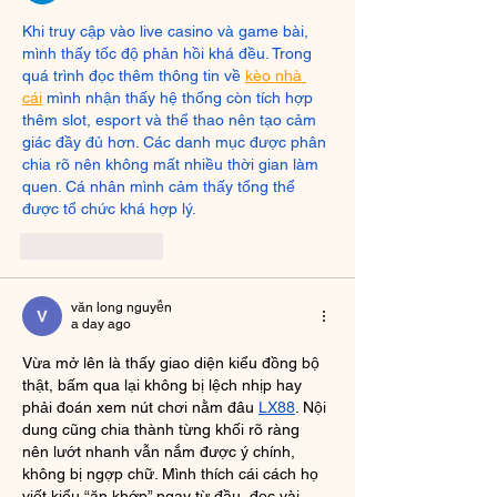
Khi truy cập vào live casino và game bài, 
mình thấy tốc độ phản hồi khá đều. Trong 
quá trình đọc thêm thông tin về 
kèo nhà 
cái
 mình nhận thấy hệ thống còn tích hợp 
thêm slot, esport và thể thao nên tạo cảm 
giác đầy đủ hơn. Các danh mục được phân 
chia rõ nên không mất nhiều thời gian làm 
quen. Cá nhân mình cảm thấy tổng thể 
được tổ chức khá hợp lý.
Like
Reply
văn long nguyễn
a day ago
Vừa mở lên là thấy giao diện kiểu đồng bộ 
thật, bấm qua lại không bị lệch nhịp hay 
phải đoán xem nút chơi nằm đâu 
LX88
. Nội 
dung cũng chia thành từng khối rõ ràng 
nên lướt nhanh vẫn nắm được ý chính, 
không bị ngợp chữ. Mình thích cái cách họ 
viết kiểu “ăn khớp” ngay từ đầu, đọc vài 