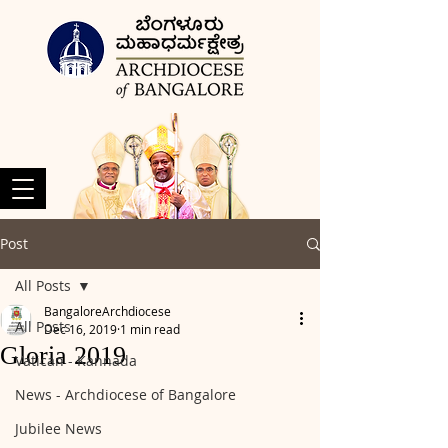
Post
All Posts
BangaloreArchdiocese
All Posts
Dec 16, 2019
1 min read
Gloria 2019
Vatican - Kannada
News - Archdiocese of Bangalore
Jubilee News