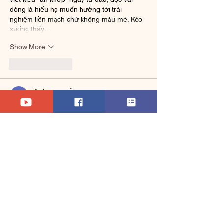
dòng là hiểu họ muốn hướng tới trải 
nghiệm liền mạch chứ không màu mè. Kéo 
xuống thấy…
Show More
Like
Reply
văn long nguyễn
a day ago
Mình thường đọc kỹ phần thống kê trước 
khi trải nghiệm một nền tảng giải trí trực 
tuyến. Khi xem qua các con số được công 
bố, mình thấy hệ thống đề cập đến lượng 
tài khoản hoạt động và số trò chơi phong 
phú. Trong quá trình tìm hiểu thêm về 
NK88
 mình nhận thấy cấu trúc nội dung 
được xây dựng mạch lạc, giúp người dùng 
dễ theo dõi. Giao diện nhìn gọn gàng và 
thân thiện. Cá nhân…